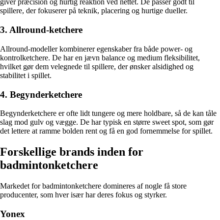
giver præcision og hurtig reaktion ved nettet. De passer godt til
spillere, der fokuserer på teknik, placering og hurtige dueller.
3. Allround-ketchere
Allround-modeller kombinerer egenskaber fra både power- og
kontrolketchere. De har en jævn balance og medium fleksibilitet,
hvilket gør dem velegnede til spillere, der ønsker alsidighed og
stabilitet i spillet.
4. Begynderketchere
Begynderketchere er ofte lidt tungere og mere holdbare, så de kan tåle
slag mod gulv og vægge. De har typisk en større sweet spot, som gør
det lettere at ramme bolden rent og få en god fornemmelse for spillet.
Forskellige brands inden for
badmintonketchere
Markedet for badmintonketchere domineres af nogle få store
producenter, som hver især har deres fokus og styrker.
Yonex