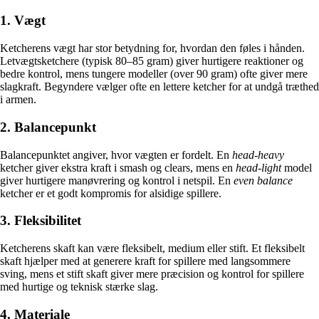
1. Vægt
Ketcherens vægt har stor betydning for, hvordan den føles i hånden.
Letvægtsketchere (typisk 80–85 gram) giver hurtigere reaktioner og
bedre kontrol, mens tungere modeller (over 90 gram) ofte giver mere
slagkraft. Begyndere vælger ofte en lettere ketcher for at undgå træthed
i armen.
2. Balancepunkt
Balancepunktet angiver, hvor vægten er fordelt. En
head-heavy
ketcher giver ekstra kraft i smash og clears, mens en
head-light
model
giver hurtigere manøvrering og kontrol i netspil. En
even balance
ketcher er et godt kompromis for alsidige spillere.
3. Fleksibilitet
Ketcherens skaft kan være fleksibelt, medium eller stift. Et fleksibelt
skaft hjælper med at generere kraft for spillere med langsommere
sving, mens et stift skaft giver mere præcision og kontrol for spillere
med hurtige og teknisk stærke slag.
4. Materiale