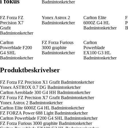
i fokus
Badmintonketcher
FZ Forza FZ
Yonex Astrox 2
Carlton Elite
F
Precision X7
Badmintonketcher
6000Z G4 HL
P
Grafit
Badmintonketcher
B
Badmintonketcher
Carlton
FZ Forza Furious
Carlton
Powerblade F200
3000 graphite
Powerblade
G4 SHL
Badmintonketcher
EX100 G3 HL
Badmintonketcher
Badmintonketcher
Produktbeskrivelser
FZ Forza FZ Precision X1 Grafit Badmintonketcher
Yonex ASTROX 0.7 DG Badmintonketcher
Carlton Aeroblade 300 G4 HH Badmintonketcher
FZ Forza FZ Precision X7 Grafit Badmintonketcher
Yonex Astrox 2 Badmintonketcher
Carlton Elite 6000Z G4 HL Badmintonketcher
FZ FORZA Power 688 Light Badmintonketcher
Carlton Powerblade F200 G4 SHL Badmintonketcher
FZ Forza Furious 3000 graphite Badmintonketcher