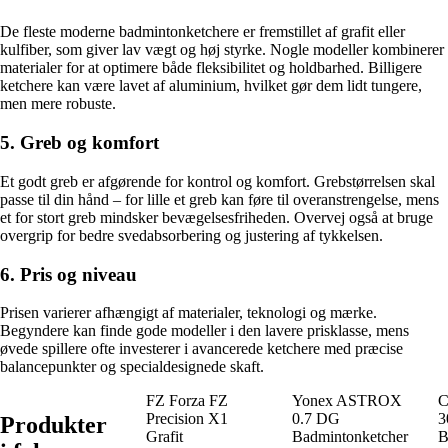
De fleste moderne badmintonketchere er fremstillet af grafit eller
kulfiber, som giver lav vægt og høj styrke. Nogle modeller kombinerer
materialer for at optimere både fleksibilitet og holdbarhed. Billigere
ketchere kan være lavet af aluminium, hvilket gør dem lidt tungere,
men mere robuste.
5. Greb og komfort
Et godt greb er afgørende for kontrol og komfort. Grebstørrelsen skal
passe til din hånd – for lille et greb kan føre til overanstrengelse, mens
et for stort greb mindsker bevægelsesfriheden. Overvej også at bruge
overgrip for bedre svedabsorbering og justering af tykkelsen.
6. Pris og niveau
Prisen varierer afhængigt af materialer, teknologi og mærke.
Begyndere kan finde gode modeller i den lavere prisklasse, mens
øvede spillere ofte investerer i avancerede ketchere med præcise
balancepunkter og specialdesignede skaft.
FZ Forza FZ
Yonex ASTROX
C
Precision X1
0.7 DG
3
Produkter
Grafit
Badmintonketcher
B