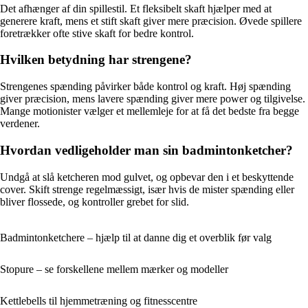
Det afhænger af din spillestil. Et fleksibelt skaft hjælper med at
generere kraft, mens et stift skaft giver mere præcision. Øvede spillere
foretrækker ofte stive skaft for bedre kontrol.
Hvilken betydning har strengene?
Strengenes spænding påvirker både kontrol og kraft. Høj spænding
giver præcision, mens lavere spænding giver mere power og tilgivelse.
Mange motionister vælger et mellemleje for at få det bedste fra begge
verdener.
Hvordan vedligeholder man sin badmintonketcher?
Undgå at slå ketcheren mod gulvet, og opbevar den i et beskyttende
cover. Skift strenge regelmæssigt, især hvis de mister spænding eller
bliver flossede, og kontroller grebet for slid.
Badmintonketchere – hjælp til at danne dig et overblik før valg
Stopure – se forskellene mellem mærker og modeller
Kettlebells til hjemmetræning og fitnesscentre