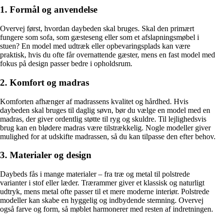
1. Formål og anvendelse
Overvej først, hvordan daybeden skal bruges. Skal den primært
fungere som sofa, som gæsteseng eller som et afslapningsmøbel i
stuen? En model med udtræk eller opbevaringsplads kan være
praktisk, hvis du ofte får overnattende gæster, mens en fast model med
fokus på design passer bedre i opholdsrum.
2. Komfort og madras
Komforten afhænger af madrassens kvalitet og hårdhed. Hvis
daybeden skal bruges til daglig søvn, bør du vælge en model med en
madras, der giver ordentlig støtte til ryg og skuldre. Til lejlighedsvis
brug kan en blødere madras være tilstrækkelig. Nogle modeller giver
mulighed for at udskifte madrassen, så du kan tilpasse den efter behov.
3. Materialer og design
Daybeds fås i mange materialer – fra træ og metal til polstrede
varianter i stof eller læder. Trærammer giver et klassisk og naturligt
udtryk, mens metal ofte passer til et mere moderne interiør. Polstrede
modeller kan skabe en hyggelig og indbydende stemning. Overvej
også farve og form, så møblet harmonerer med resten af indretningen.