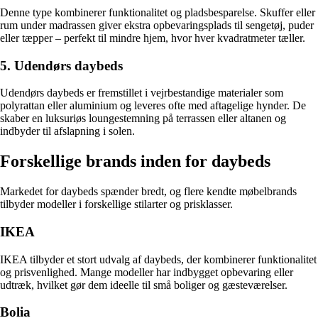
Denne type kombinerer funktionalitet og pladsbesparelse. Skuffer eller
rum under madrassen giver ekstra opbevaringsplads til sengetøj, puder
eller tæpper – perfekt til mindre hjem, hvor hver kvadratmeter tæller.
5. Udendørs daybeds
Udendørs daybeds er fremstillet i vejrbestandige materialer som
polyrattan eller aluminium og leveres ofte med aftagelige hynder. De
skaber en luksuriøs loungestemning på terrassen eller altanen og
indbyder til afslapning i solen.
Forskellige brands inden for daybeds
Markedet for daybeds spænder bredt, og flere kendte møbelbrands
tilbyder modeller i forskellige stilarter og prisklasser.
IKEA
IKEA tilbyder et stort udvalg af daybeds, der kombinerer funktionalitet
og prisvenlighed. Mange modeller har indbygget opbevaring eller
udtræk, hvilket gør dem ideelle til små boliger og gæsteværelser.
Bolia