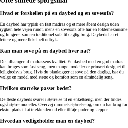
Ofte stillede spørgsmål
Hvad er forskellen på en daybed og en sovesofa?
En daybed har typisk en fast madras og et mere åbent design uden
ryglæn hele vejen rundt, mens en sovesofa ofte har en foldemekanisme
og fungerer som en traditionel sofa til daglig brug. Daybeds har et
lettere og mere fleksibelt udtryk.
Kan man sove på en daybed hver nat?
Det afhænger af madrassens kvalitet. En daybed med en god madras
kan bruges som fast seng, men mange modeller er primært designet til
lejlighedsvis brug. Hvis du planlægger at sove på den dagligt, bør du
vælge en model med støtte og komfort som en almindelig seng.
Hvilken størrelse passer bedst?
De fleste daybeds svarer i størrelse til en enkeltseng, men der findes
også større modeller. Overvej rummets størrelse og, om du har brug for
ekstra plads til at trække den ud eller tilføje puder og tæpper.
Hvordan vedligeholder man en daybed?