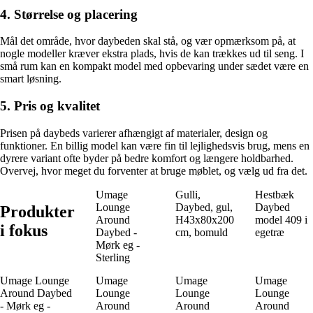
4. Størrelse og placering
Mål det område, hvor daybeden skal stå, og vær opmærksom på, at
nogle modeller kræver ekstra plads, hvis de kan trækkes ud til seng. I
små rum kan en kompakt model med opbevaring under sædet være en
smart løsning.
5. Pris og kvalitet
Prisen på daybeds varierer afhængigt af materialer, design og
funktioner. En billig model kan være fin til lejlighedsvis brug, mens en
dyrere variant ofte byder på bedre komfort og længere holdbarhed.
Overvej, hvor meget du forventer at bruge møblet, og vælg ud fra det.
Umage
Gulli,
Hestbæk
Lounge
Daybed, gul,
Daybed
Produkter
Around
H43x80x200
model 409 i
i fokus
Daybed -
cm, bomuld
egetræ
Mørk eg -
Sterling
Umage Lounge
Umage
Umage
Umage
Around Daybed
Lounge
Lounge
Lounge
- Mørk eg -
Around
Around
Around