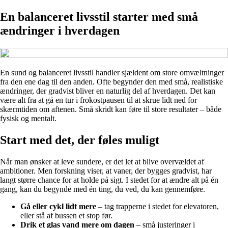
En balanceret livsstil starter med små
ændringer i hverdagen
En sund og balanceret livsstil handler sjældent om store omvæltninger
fra den ene dag til den anden. Ofte begynder den med små, realistiske
ændringer, der gradvist bliver en naturlig del af hverdagen. Det kan
være alt fra at gå en tur i frokostpausen til at skrue lidt ned for
skærmtiden om aftenen. Små skridt kan føre til store resultater – både
fysisk og mentalt.
Start med det, der føles muligt
Når man ønsker at leve sundere, er det let at blive overvældet af
ambitioner. Men forskning viser, at vaner, der bygges gradvist, har
langt større chance for at holde på sigt. I stedet for at ændre alt på én
gang, kan du begynde med én ting, du ved, du kan gennemføre.
Gå eller cykl lidt mere
– tag trapperne i stedet for elevatoren,
eller stå af bussen et stop før.
Drik et glas vand mere om dagen
– små justeringer i