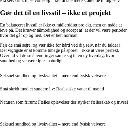
Fra selvkritik til selvomsorg – lær at tale mere støttende til dig selv
Gør det til en livsstil – ikke et projekt
En balanceret livsstil er ikke et midlertidigt projekt, men en måde at
leve på. Det kræver tålmodighed og accept af, at der vil være perioder,
hvor det går op og ned. Det er helt normalt.
Fejr de små sejre, og vær ikke for hård ved dig selv, når du falder i.
Det vigtigste er at komme tilbage på sporet – ikke at være perfekt.
Over tid vil de små ændringer samle sig til en ny hverdag, hvor
sundhed og velvære føles naturligt.
Seksuel sundhed og livskvalitet – mere end fysisk velvære
Små skridt mod et sundere liv: Realistiske vaner til mænd
Naturen som frirum: Fælles oplevelser der styrker fællesskab og trivsel
Seksuel sundhed og livskvalitet – mere end fysisk velvære