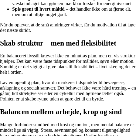
væskeindtaget kan gøre en mærkbar forskel for energiniveauet.
Spis grønt til hvert måltid
– det handler ikke om at fjerne alt,
men om at tilføje noget godt.
Når du oplever, at de små ændringer virker, får du motivation til at tage
det næste skridt.
Skab struktur – men med fleksibilitet
En balanceret livsstil kræver ikke en minutiøs plan, men en vis struktur
hjælper. Det kan være faste tidspunkter for måltider, søvn eller motion.
Samtidig er det vigtigt at give plads til fleksibilitet – livet sker, og det er
helt i orden.
Lav en ugentlig plan, hvor du markerer tidspunkter til bevægelse,
afslapning og socialt samvær. Det behøver ikke være hård træning – en
gåtur, lidt strækøvelser eller en cykeltur med børnene tæller også.
Pointen er at skabe rytme uden at gøre det til en byrde.
Balancen mellem arbejde, krop og sind
Mange forbinder sundhed med kost og motion, men mental balance er
mindst lige så vigtig. Stress, søvnmangel og konstant tilgængelighed
kan underminere selv de bedste intentioner. Derfor handler en