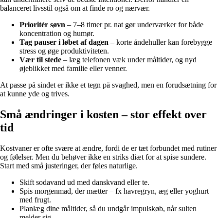
balanceret livsstil også om at finde ro og nærvær.
Prioritér søvn
– 7–8 timer pr. nat gør underværker for både
koncentration og humør.
Tag pauser i løbet af dagen
– korte åndehuller kan forebygge
stress og øge produktiviteten.
Vær til stede
– læg telefonen væk under måltider, og nyd
øjeblikket med familie eller venner.
At passe på sindet er ikke et tegn på svaghed, men en forudsætning for
at kunne yde og trives.
Små ændringer i kosten – stor effekt over
tid
Kostvaner er ofte svære at ændre, fordi de er tæt forbundet med rutiner
og følelser. Men du behøver ikke en striks diæt for at spise sundere.
Start med små justeringer, der føles naturlige.
Skift sodavand ud med danskvand eller te.
Spis morgenmad, der mætter – fx havregryn, æg eller yoghurt
med frugt.
Planlæg dine måltider, så du undgår impulskøb, når sulten
melder sig.